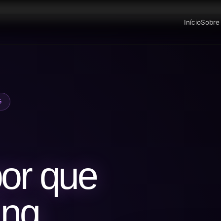
Início
Sobre
G
or que
ing