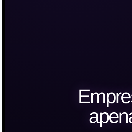
Empre
apena