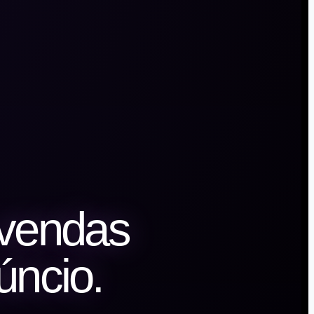
vendas
úncio.