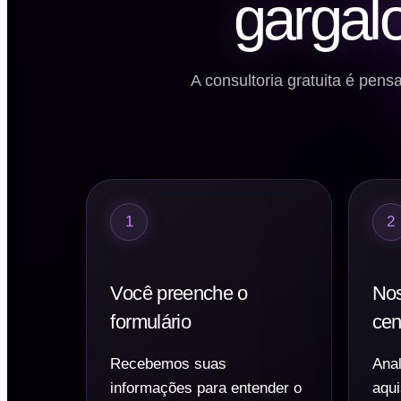
gargalo
A consultoria gratuita é pe
1
2
Você preenche o
Nos
formulário
cen
Recebemos suas
Anal
informações para entender o
aqui